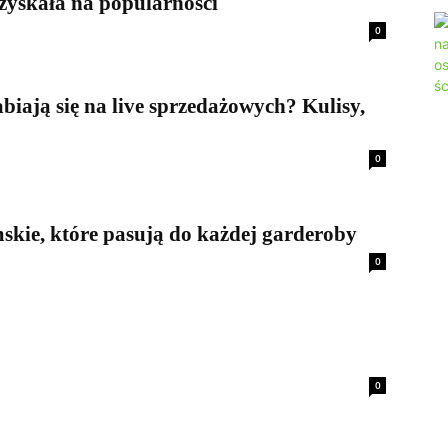
 zyskała na popularności
0
biają się na live sprzedażowych? Kulisy,
0
skie, które pasują do każdej garderoby
0
0