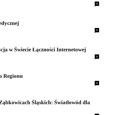
0
edycznej
0
ja w Świecie Łączności Internetowej
0
o Regionu
0
 Ząbkowicach Śląskich: Światłowód dla