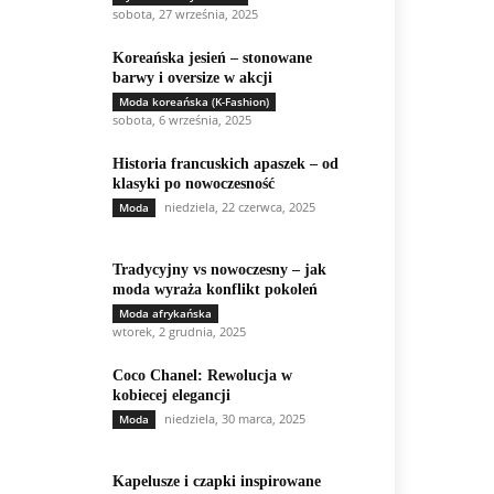
sobota, 27 września, 2025
Koreańska jesień – stonowane
barwy i oversize w akcji
Moda koreańska (K-Fashion)
sobota, 6 września, 2025
Historia francuskich apaszek – od
klasyki po nowoczesność
niedziela, 22 czerwca, 2025
Moda
Tradycyjny vs nowoczesny – jak
moda wyraża konflikt pokoleń
Moda afrykańska
wtorek, 2 grudnia, 2025
Coco Chanel: Rewolucja w
kobiecej elegancji
niedziela, 30 marca, 2025
Moda
Kapelusze i czapki inspirowane