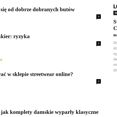
L
 się od dobrze dobranych butów
M
0
S
C
akier: ryzyka
Wa
St
0
do
ry
św
mi
dz
 w sklepie streetwear online?
0
i: jak komplety damskie wyparły klasyczne