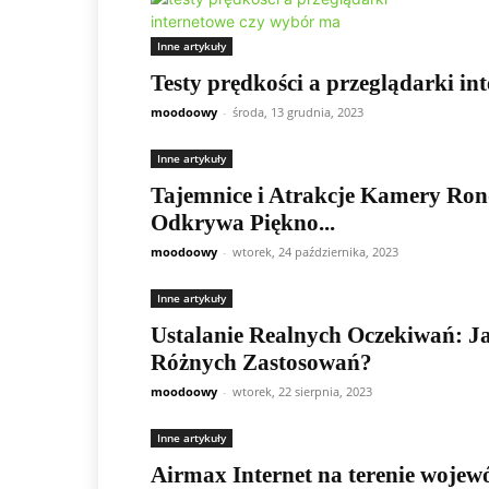
Inne artykuły
Testy prędkości a przeglądarki i
moodoowy
-
środa, 13 grudnia, 2023
Inne artykuły
Tajemnice i Atrakcje Kamery Ron
Odkrywa Piękno...
moodoowy
-
wtorek, 24 października, 2023
Inne artykuły
Ustalanie Realnych Oczekiwań: Ja
Różnych Zastosowań?
moodoowy
-
wtorek, 22 sierpnia, 2023
Inne artykuły
Airmax Internet na terenie wojew