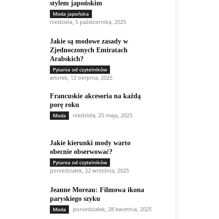
stylem japońskim
Moda japońska
niedziela, 5 października, 2025
Jakie są modowe zasady w
Zjednoczonych Emiratach
Arabskich?
Pytania od czytelników
wtorek, 12 sierpnia, 2025
Francuskie akcesoria na każdą
porę roku
niedziela, 25 maja, 2025
Moda
Jakie kierunki mody warto
obecnie obserwować?
Pytania od czytelników
poniedziałek, 22 września, 2025
Jeanne Moreau: Filmowa ikona
paryskiego szyku
poniedziałek, 28 kwietnia, 2025
Moda