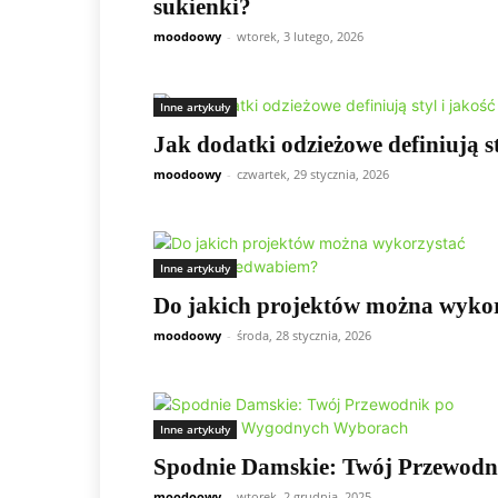
sukienki?
moodoowy
-
wtorek, 3 lutego, 2026
Inne artykuły
Jak dodatki odzieżowe definiują st
moodoowy
-
czwartek, 29 stycznia, 2026
Inne artykuły
Do jakich projektów można wykor
moodoowy
-
środa, 28 stycznia, 2026
Inne artykuły
Spodnie Damskie: Twój Przewodn
moodoowy
-
wtorek, 2 grudnia, 2025