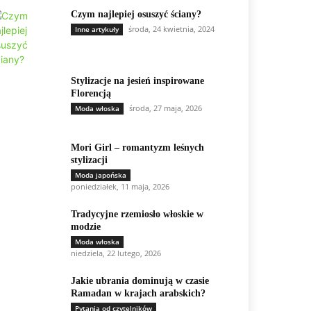
Czym najlepiej osuszyć ściany?
środa, 24 kwietnia, 2024
Inne artykuły
Stylizacje na jesień inspirowane
Florencją
środa, 27 maja, 2026
Moda włoska
Mori Girl – romantyzm leśnych
stylizacji
Moda japońska
poniedziałek, 11 maja, 2026
Tradycyjne rzemiosło włoskie w
modzie
Moda włoska
niedziela, 22 lutego, 2026
Jakie ubrania dominują w czasie
Ramadan w krajach arabskich?
Pytania od czytelników