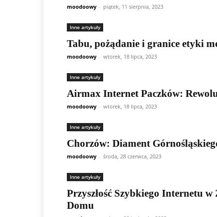
moodoowy
-
piątek, 11 sierpnia, 2023
Inne artykuły
Tabu, pożądanie i granice etyki m
moodoowy
-
wtorek, 18 lipca, 2023
Inne artykuły
Airmax Internet Paczków: Rewoluc
moodoowy
-
wtorek, 18 lipca, 2023
Inne artykuły
Chorzów: Diament Górnośląskieg
moodoowy
-
środa, 28 czerwca, 2023
Inne artykuły
Przyszłość Szybkiego Internetu w
Domu