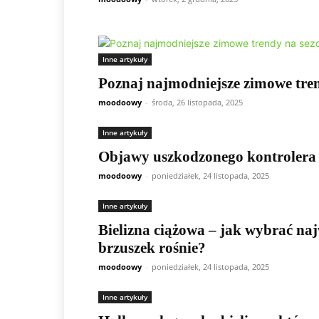
Inne artykuły
Poznaj najmodniejsze zimowe tren
moodoowy
-
środa, 26 listopada, 2025
Inne artykuły
Objawy uszkodzonego kontrolera 
moodoowy
-
poniedziałek, 24 listopada, 2025
Inne artykuły
Bielizna ciążowa – jak wybrać naj
brzuszek rośnie?
moodoowy
-
poniedziałek, 24 listopada, 2025
Inne artykuły