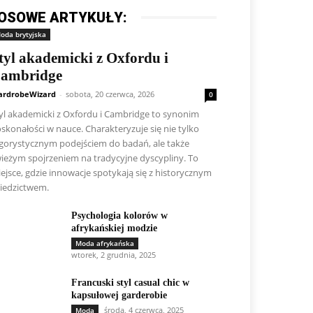
OSOWE ARTYKUŁY:
oda brytyjska
tyl akademicki z Oxfordu i
ambridge
rdrobeWizard
-
sobota, 20 czerwca, 2026
0
yl akademicki z Oxfordu i Cambridge to synonim
skonałości w nauce. Charakteryzuje się nie tylko
gorystycznym podejściem do badań, ale także
ieżym spojrzeniem na tradycyjne dyscypliny. To
ejsce, gdzie innowacje spotykają się z historycznym
iedzictwem.
Psychologia kolorów w
afrykańskiej modzie
Moda afrykańska
wtorek, 2 grudnia, 2025
Francuski styl casual chic w
kapsułowej garderobie
środa, 4 czerwca, 2025
Moda