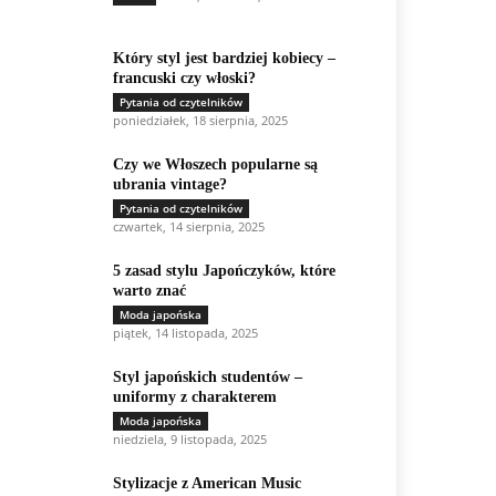
Który styl jest bardziej kobiecy –
francuski czy włoski?
Pytania od czytelników
poniedziałek, 18 sierpnia, 2025
Czy we Włoszech popularne są
ubrania vintage?
Pytania od czytelników
czwartek, 14 sierpnia, 2025
5 zasad stylu Japończyków, które
warto znać
Moda japońska
piątek, 14 listopada, 2025
Styl japońskich studentów –
uniformy z charakterem
Moda japońska
niedziela, 9 listopada, 2025
Stylizacje z American Music