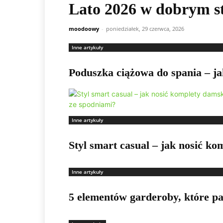
Lato 2026 w dobrym st
moodoowy
-
poniedziałek, 29 czerwca, 2026
Inne artykuły
Poduszka ciążowa do spania – ja
Inne artykuły
Styl smart casual – jak nosić k
Inne artykuły
5 elementów garderoby, które pa