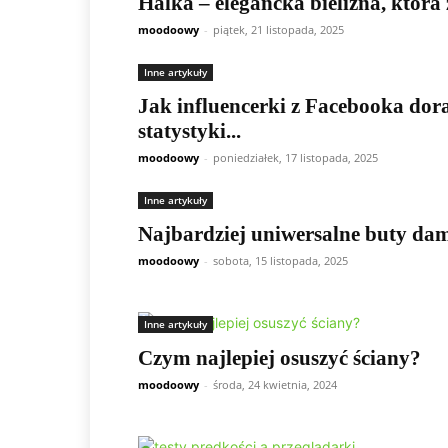
Halka – elegancka bielizna, która
moodoowy
-
piątek, 21 listopada, 2025
Inne artykuły
Jak influencerki z Facebooka dora
statystyki...
moodoowy
-
poniedziałek, 17 listopada, 2025
Inne artykuły
Najbardziej uniwersalne buty dam
moodoowy
-
sobota, 15 listopada, 2025
Inne artykuły
Czym najlepiej osuszyć ściany?
moodoowy
-
środa, 24 kwietnia, 2024