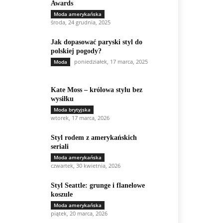
Awards
Moda amerykańska
środa, 24 grudnia, 2025
Jak dopasować paryski styl do
polskiej pogody?
poniedziałek, 17 marca, 2025
Moda
Kate Moss – królowa stylu bez
wysiłku
Moda brytyjska
wtorek, 17 marca, 2026
Styl rodem z amerykańskich
seriali
Moda amerykańska
czwartek, 30 kwietnia, 2026
Styl Seattle: grunge i flanelowe
koszule
Moda amerykańska
piątek, 20 marca, 2026