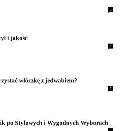
0
yl i jakość
0
zystać włóczkę z jedwabiem?
0
ik po Stylowych i Wygodnych Wyborach
0