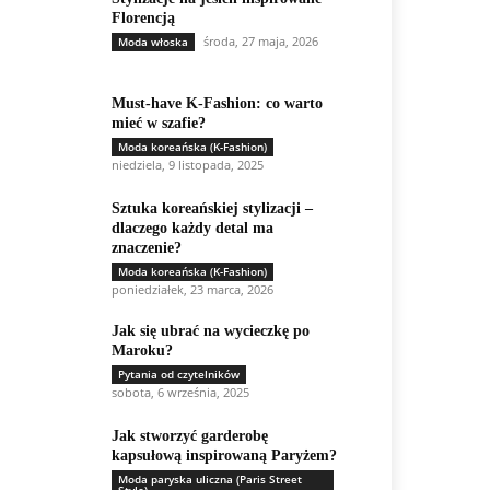
Florencją
środa, 27 maja, 2026
Moda włoska
Must-have K-Fashion: co warto
mieć w szafie?
Moda koreańska (K-Fashion)
niedziela, 9 listopada, 2025
Sztuka koreańskiej stylizacji –
dlaczego każdy detal ma
znaczenie?
Moda koreańska (K-Fashion)
poniedziałek, 23 marca, 2026
Jak się ubrać na wycieczkę po
Maroku?
Pytania od czytelników
sobota, 6 września, 2025
Jak stworzyć garderobę
kapsułową inspirowaną Paryżem?
Moda paryska uliczna (Paris Street