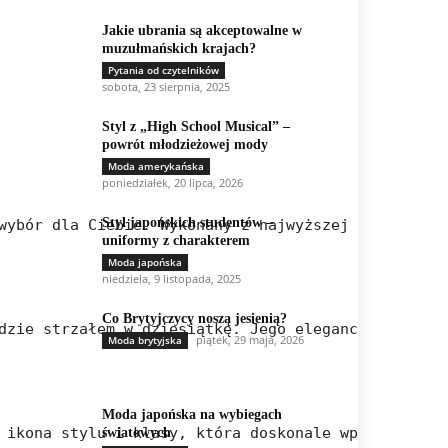
Jakie ubrania są akceptowalne w
muzułmańskich krajach?
Pytania od czytelników
sobota, 23 sierpnia, 2025
Styl z „High School Musical” –
powrót młodzieżowej mody
Moda amerykańska
poniedziałek, 20 lipca, 2026
Styl japońskich studentów –
wybór dla Ciebie. Wykonany z najwyższej jakości ma
uniformy z charakterem
Moda japońska
niedziela, 9 listopada, 2025
Co Brytyjczycy noszą jesienią?
dzie strzałem w dziesiątkę. Jego elegancki design 
piątek, 29 maja, 2026
Moda brytyjska
Moda japońska na wybiegach
 ikona stylu i klasy, która doskonale wpisuje się 
światowych