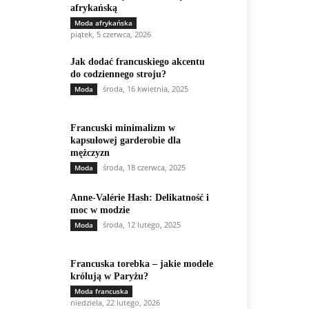
afrykańską
Moda afrykańska
piątek, 5 czerwca, 2026
Jak dodać francuskiego akcentu
do codziennego stroju?
środa, 16 kwietnia, 2025
Moda
Francuski minimalizm w
kapsułowej garderobie dla
mężczyzn
środa, 18 czerwca, 2025
Moda
Anne-Valérie Hash: Delikatność i
moc w modzie
środa, 12 lutego, 2025
Moda
Francuska torebka – jakie modele
królują w Paryżu?
Moda francuska
niedziela, 22 lutego, 2026