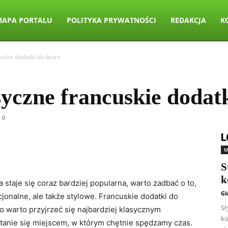
MAPA PORTALU
POLITYKA PRYWATNOŚCI
REDAKCJA
K
uskie dodatki do biura
syczne francuskie dodatk
0
L
M
S
k
 staje się coraz bardziej popularna, warto zadbać o to,
Gl
cjonalne, ale także stylowe. Francuskie dodatki do
St
go warto przyjrzeć się najbardziej klasycznym
ko
stanie się miejscem, w którym chętnie spędzamy czas.