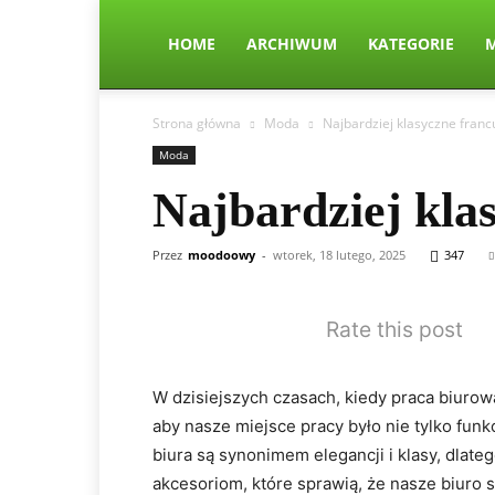
HOME
ARCHIWUM
KATEGORIE
Strona główna
Moda
Najbardziej klasyczne franc
Moda
Najbardziej kla
Przez
moodoowy
-
wtorek, 18 lutego, 2025
347
Rate this post
W dzisiejszych czasach, kiedy praca biurowa
aby nasze miejsce pracy było nie tylko funk
biura są synonimem elegancji i klasy, dlate
akcesoriom, które sprawią, że nasze biuro 