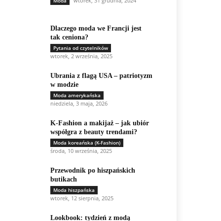
wtorek, 31 grudnia, 2024
Moda
Dlaczego moda we Francji jest
tak ceniona?
Pytania od czytelników
wtorek, 2 września, 2025
Ubrania z flagą USA – patriotyzm
w modzie
Moda amerykańska
niedziela, 3 maja, 2026
K-Fashion a makijaż – jak ubiór
współgra z beauty trendami?
Moda koreańska (K-Fashion)
środa, 10 września, 2025
Przewodnik po hiszpańskich
butikach
Moda hiszpańska
wtorek, 12 sierpnia, 2025
Lookbook: tydzień z modą