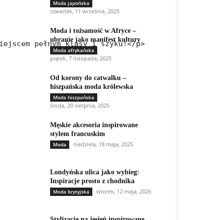
Moda japońska
czwartek, 11 września, 2025
Moda i tożsamość w Afryce –
ubranie jako manifest kultury
iejscem pełnym klasy i szyku!</p>
Moda afrykańska
piątek, 7 listopada, 2025
Od korony do catwalku –
hiszpańska moda królewska
Moda hiszpańska
środa, 20 sierpnia, 2025
Męskie akcesoria inspirowane
stylem francuskim
niedziela, 18 maja, 2025
Moda
Londyńska ulica jako wybieg:
Inspiracje prosto z chodnika
wtorek, 12 maja, 2026
Moda brytyjska
Stylizacje na jesień inspirowane