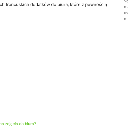
st
ch francuskich dodatków do biura, które z pewnością
ma
ov
mi
a zdjęcia do biura?