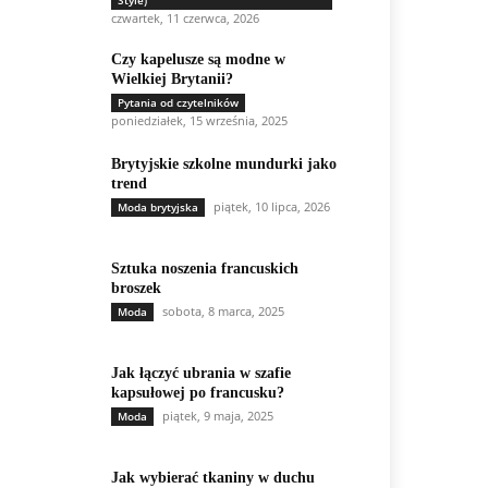
Style)
czwartek, 11 czerwca, 2026
Czy kapelusze są modne w
Wielkiej Brytanii?
Pytania od czytelników
poniedziałek, 15 września, 2025
Brytyjskie szkolne mundurki jako
trend
piątek, 10 lipca, 2026
Moda brytyjska
Sztuka noszenia francuskich
broszek
sobota, 8 marca, 2025
Moda
Jak łączyć ubrania w szafie
kapsułowej po francusku?
piątek, 9 maja, 2025
Moda
Jak wybierać tkaniny w duchu