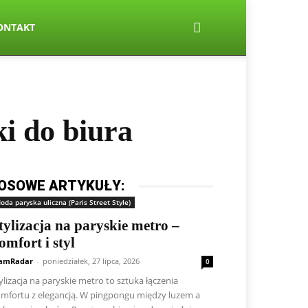
ONTAKT
i do biura
OSOWE ARTYKUŁY:
oda paryska uliczna (Paris Street Style)
tylizacja na paryskie metro –
omfort i styl
amRadar
-
poniedziałek, 27 lipca, 2026
0
ylizacja na paryskie metro to sztuka łączenia
mfortu z elegancją. W pingpongu między luzem a