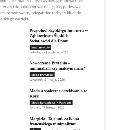
ylem, mieszkańcy Paryża wybierają odpowiednie
teriały i dodatki. Obuwie na płaskiej podeszwie,
ersize’owe swetry i eleganckie torby to klucz do
ejskiego wdzięku.
Przyszłość Szybkiego Internetu w
Ząbkowicach Śląskich:
Światłowód dla Domu
Inne artykuły
sobota, 22 kwietnia, 2023
Nowoczesna Brytania –
minimalizm czy maksymalizm?
Moda brytyjska
czwartek, 21 maja, 2026
Moda a społeczne oczekiwania w
Korei
Moda koreańska (K-Fashion)
wtorek, 17 lutego, 2026
Margiela: Tajemnicza ikona
francuskiego minimalizmu