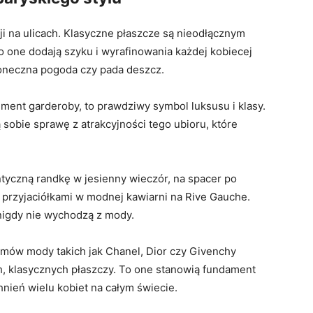
ji na ⁣ulicach. Klasyczne płaszcze są nieodłącznym
o one dodają szyku i‍ wyrafinowania‍ każdej kobiecej
słoneczna pogoda czy ⁢pada⁢ deszcz.
lement garderoby,⁣ to prawdziwy symbol luksusu i ⁢klasy.
 sobie sprawę z atrakcyjności tego ubioru, które
tyczną randkę w ⁤jesienny⁣ wieczór, na spacer po
 przyjaciółkami w modnej kawiarni na Rive Gauche.
nigdy nie⁢ wychodzą z‌ mody.
mów mody takich jak Chanel, Dior⁣ czy Givenchy
h, klasycznych płaszczy. To​ one stanowią fundament​
nień wielu ⁤kobiet na ⁢całym świecie.