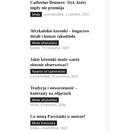
Catherine Deneuve: Styl, który
nigdy nie przemija
poniedziałek, 2 czerwca, 2025
Moda
Afrykańskie koronki – bogactwo
detali i kunszt rękodzieła
Moda afrykańska
piątek, 14 listopada, 2025
Jakie kierunki mody warto
obecnie obserwować?
Pytania od czytelników
poniedziałek, 22 września, 2025
Tradycja i nowoczesność –
kontrasty na zdjęciach
Moda afrykańska
środa, 8 kwietnia, 2026
Co noszą Paryżanki w metrze?
Moda francuska
środa, 24 września, 2025