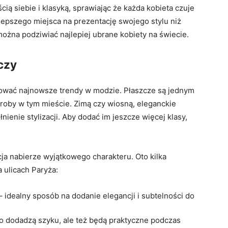
siebie⁢ i ​klasyką, sprawiając że każda ⁤kobieta ‍czuje‍
lepszego miejsca ⁢na ‍prezentację swojego stylu niż
 można podziwiać najlepiej ubrane kobiety‌ na świecie.
czy
wać najnowsze trendy w modzie. Płaszcze są ‍jednym
oby w ​tym mieście.‌ Zimą czy wiosną, eleganckie
nienie stylizacji. Aby dodać im jeszcze więcej klasy,
ja⁣ nabierze wyjątkowego ‍charakteru. Oto kilka
 ulicach ‌Paryża:
 idealny sposób ⁤na dodanie elegancji ‌i subtelności do
lko⁣ dodadzą szyku, ale też⁢ będą praktyczne podczas