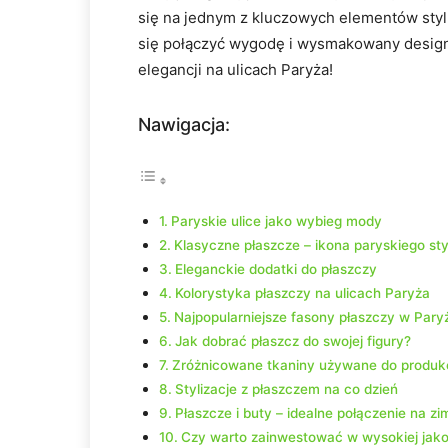
⁤się na ⁢jednym ​z kluczowych‍ elementów⁤ sty
się połączyć wygodę i wysmakowany design? 
elegancji na ulicach Paryża!
Nawigacja:
Paryskie ulice jako wybieg‌ mody
Klasyczne płaszcze⁤ – ikona⁤ paryskiego sty
Eleganckie ‌dodatki do płaszczy
Kolorystyka‌ płaszczy na ulicach Paryża
Najpopularniejsze fasony ‍płaszczy w Pary
Jak dobrać ⁤płaszcz do swojej figury?
Zróżnicowane tkaniny używane⁣ do produkcj
Stylizacje z‌ płaszczem ⁤na co‌ dzień
Płaszcze⁤ i buty –‍ idealne⁣ połączenie na zi
Czy warto zainwestować w wysokiej jakoś