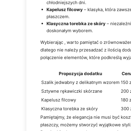
chłodniejszych dni.
Kapelusz ‍filcowy
– klasyka, która⁣ zawsz
płaszczem.
Klasyczna torebka⁣ ze skóry
– niezależni
doskonałym wyborem.
Wybierając , warto pamiętać o zrównoważeni
dlatego nie należy przesadzać z ilością doda
połączenie elementów, które‍ podkreślą wyj
Propozycja dodatku
Cen
Szalik ⁣jedwabny ‌z ⁤delikatnym wzorem
150⁣ 
Sztywne rękawiczki skórzane
200 
Kapelusz filcowy
180 z
Klasyczna​ torebka ze ‌skóry
300‌ 
Pamiętajmy, że elegancja nie musi być kos
płaszczy, możemy stworzyć wyjątkowe ⁤styli