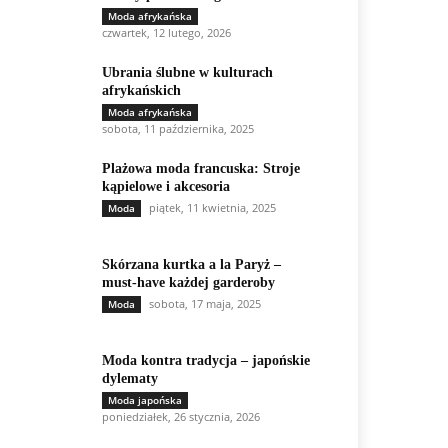
Moda afrykańska
czwartek, 12 lutego, 2026
Ubrania ślubne w kulturach
afrykańskich
Moda afrykańska
sobota, 11 października, 2025
Plażowa moda francuska: Stroje
kąpielowe i akcesoria
piątek, 11 kwietnia, 2025
Moda
Skórzana kurtka a la Paryż –
must-have każdej garderoby
sobota, 17 maja, 2025
Moda
Moda kontra tradycja – japońskie
dylematy
Moda japońska
poniedziałek, 26 stycznia, 2026