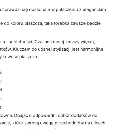
e sprawdzi ​się​ doskonale w połączeniu z eleganckim
e od ⁣koloru płaszcza, taka torebka zawsze będzie
u i subtelności. Czasami mniej⁢ znaczy więcej,
tków.‍ Kluczem do udanej stylizacji jest harmonijne⁤
ątkowość​ płaszcza.
a
zł
zł
ł
zł
ztowna. Dbając o odpowiedni dobór dodatków⁣ do
zacje, które‌ zwrócą uwagę przechodniów na ulicach