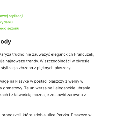
wej stylizacji
wydaniu
ego‍ sezonu
mody
Paryża trudno ⁣nie zauważyć eleganckich Francuzek,
ują ‌najnowsze trendy. W szczególności w okresie
tylizacja złożona ⁤z⁣ pięknych​ płaszczy.
agę na klasykę w postaci płaszczy z wełny⁢ w
czy ⁢granatowy. Te uniwersalne i eleganckie ubrania
ach i z łatwością można je zestawić zarówno z
 propozycji, które zdobią ulice Paryża. Płaszcze w