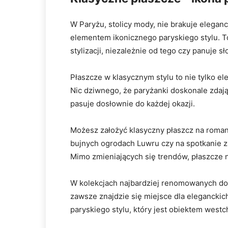
W Paryżu, stolicy mody, nie brakuje eleganc
elementem ⁤ikonicznego⁣ paryskiego stylu. T
stylizacji, ‍niezależnie od⁣ tego czy panuje⁤ 
Płaszcze w ​klasycznym ‍stylu to ⁣nie tylko e
Nic dziwnego, że paryżanki doskonale ⁤zdają
pasuje‌ dosłownie do każdej okazji.
Możesz założyć ​klasyczny płaszcz na roman
⁢bujnych ogrodach Luwru czy na spotkanie z
Mimo zmieniających się ⁣trendów, płaszcze‍ 
W kolekcjach ⁢najbardziej ⁣renomowanych do
zawsze znajdzie ⁤się miejsce dla eleganckic
paryskiego stylu, który jest obiektem⁣ westch