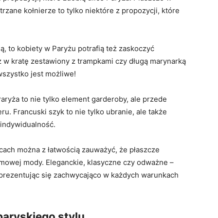
rzane kołnierze to tylko niektóre z propozycji, które
ją, to ‍kobiety w‌ Paryżu potrafią też zaskoczyć
⁣w kratę ​zestawiony z trampkami⁣ czy długą⁢ marynarką
 wszystko jest możliwe!
ryża to ‍nie tylko element garderoby, ale ⁤przede
ru. Francuski szyk to nie tylko ubranie, ale także
a indywidualność.
icach można z łatwością zauważyć, że płaszcze
imowej mody. Eleganckie, klasyczne czy ⁤odważne –
, prezentując się zachwycająco w każdych ⁢warunkach
 paryskiego stylu