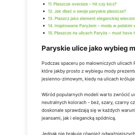
Płaszcze ​oversize – hit czy kicz?
Jak dbać o ​swoje paryskie ⁤płaszcze?
Płaszcz jako element eleganckiej wieczoro
Inspirowane Paryżem – moda w polskim 
Płaszcze na ulicach Paryża – must have t
Paryskie ulice jako wybieg‌ 
Podczas spaceru‌ po ⁤malowniczych ulicach 
które jakby prosto​ z wybiegu mody prezent
jesienno-zimowym, kiedy​ na ulicach króluje‌ s
Wśród popularnych modeli warto zwrócić uw
neutralnych kolorach -⁤ beż, ​szary, czarny 
doskonale sprawdzają‍ się w każdych warunk
jeansami,​ jak i elegancką spódnicą.
Jednak nie ‍brakuje⁢ również odważniejszych