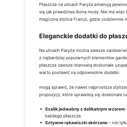
Płaszcze na ulicach Paryża emanują pewnością 
się jak prawdziwa ikona mody. ⁢Nie ma więc 
magiczna stolica ​Francji,⁢ gdzie codziennie
Eleganckie ‌dodatki do płasz
Na ulicach Paryża można zawsze zaobserwo
z najbardziej popularnych elementów garder
płaszcze ‌zawsze stanowią doskonałe ​uzupeł
warto postawić na odpowiednie dodatki.
mogą sprawić, że nawet najprostsza⁤ stylizac
propozycji, które sprawdzą się doskonale na
Szalik ‌jedwabny z ⁣delikatnym ⁤wzorem
–
każdego płaszcza.
Sztywne⁢ rękawiczki skórzane
–‍ nie ty