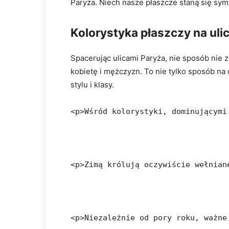
Paryża. Niech nasze płaszcze staną się symb
Kolorystyka‌ płaszczy na ul
Spacerując‌ ulicami Paryża, nie sposób nie
kobietę i mężczyzn. To nie tylko sposób na⁤
stylu i klasy.
<p>Wśród kolorystyki, dominującymi
<p>Zimą królują oczywiście wełnian
<p>Niezależnie od pory roku, ważne