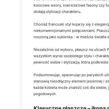
kolorowe wzory, oversize’owe fasony czy fut
dodają stylizacji charakteru.
Chociaż francuski styl kojarzy ⁢się z eleganc
niekonwencjonalnymi​ połączeniami. Płaszcz 
noszoną⁤ jako sukienka -⁢ w mieście światła
Niezależnie od wyboru, płaszcz na ulicach Pa
wszystkim wyraz osobistego‍ stylu ⁢i charakte
pewność siebie i ⁤stylizacja, ​która podkreśl
Podsumowując,‌ spacerując po paryskich ul
stanowią nieodłączny element jesiennej i z
każda kobieta‍ może znaleźć coś dla siebie
pogodowych.
Klasyczne płaszcze⁤ – ikona⁤