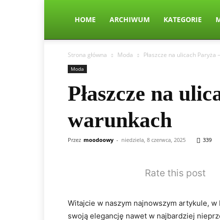
HOME
ARCHIWUM
KATEGORIE
Strona główna
Moda
Płaszcze na ulicach Paryża
Moda
Płaszcze na uli
warunkach
Przez
moodoowy
-
niedziela, 8 czerwca, 2025
339
Rate this post
Witajcie w naszym​ najnowszym artykule,​ w 
swoją elegancję ⁣nawet ​w najbardziej nie