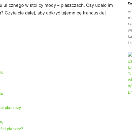
Ca
lu ulicznego w stolicy mody⁢ – ‍płaszczach. Czy udało im
Af
⁣Czytajcie dalej, aby odkryć tajemnicę francuskiej
ma
tk
wz
ka
i 
lu
żu
i⁤ płaszczy
mę
ci​ płaszcz?