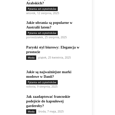
Arabskich?
Pytania od czytelników
wtorek, 12 sierpnia, 2025
Jakie ubrania są popularne w
Australii latem?
Pytania od czytelników
poniedziałek, 25 sierpnia, 2025
Paryski styl biurowy: Elegancja w
prostocie
piątek, 25 kwietnia, 2025
Moda
Jakie są najważniejsze marki
modowe w Danii?
Pytania od czytelników
sobota, 9 sierpnia, 2025
Jak zaadaptować francuskie
podejście do kapsułowej
garderoby?
środa, 7 maja, 2025
Moda