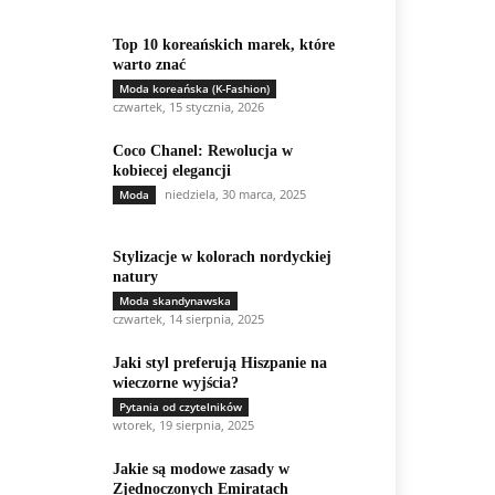
Top 10 koreańskich marek, które
warto znać
Moda koreańska (K-Fashion)
czwartek, 15 stycznia, 2026
Coco Chanel: Rewolucja w
kobiecej elegancji
niedziela, 30 marca, 2025
Moda
Stylizacje w kolorach nordyckiej
natury
Moda skandynawska
czwartek, 14 sierpnia, 2025
Jaki styl preferują Hiszpanie na
wieczorne wyjścia?
Pytania od czytelników
wtorek, 19 sierpnia, 2025
Jakie są modowe zasady w
Zjednoczonych Emiratach