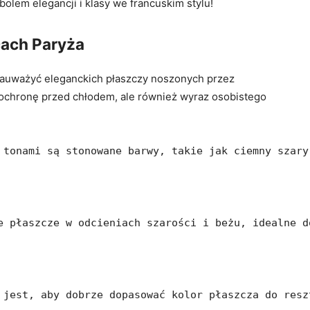
olem elegancji i klasy we francuskim stylu!
icach Paryża
 zauważyć eleganckich płaszczy‍ noszonych przez
 ochronę przed chłodem, ale również⁣ wyraz⁣ osobistego
 tonami są stonowane barwy, takie jak ciemny szary
e płaszcze w odcieniach szarości i beżu, idealne d
 jest, aby dobrze dopasować kolor płaszcza do resz