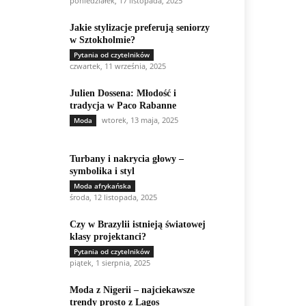
poniedziałek, 17 listopada, 2025
Jakie stylizacje preferują seniorzy
w Sztokholmie?
Pytania od czytelników
czwartek, 11 września, 2025
Julien Dossena: Młodość i
tradycja w Paco Rabanne
wtorek, 13 maja, 2025
Moda
Turbany i nakrycia głowy –
symbolika i styl
Moda afrykańska
środa, 12 listopada, 2025
Czy w Brazylii istnieją światowej
klasy projektanci?
Pytania od czytelników
piątek, 1 sierpnia, 2025
Moda z Nigerii – najciekawsze
trendy prosto z Lagos