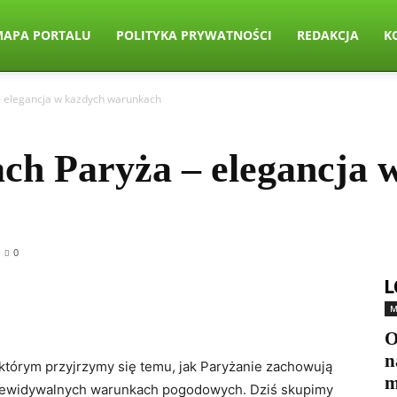
MAPA PORTALU
POLITYKA PRYWATNOŚCI
REDAKCJA
K
 – elegancja w każdych warunkach
cach Paryża – elegancja
0
L
M
O
n
którym⁣ przyjrzymy się temu, jak Paryżanie zachowują‍
m
przewidywalnych warunkach pogodowych.​ Dziś skupimy