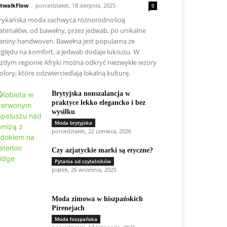
twalkFlow
-
poniedziałek, 18 sierpnia, 2025
0
rykańska moda zachwyca różnorodnością
teriałów, od bawełny, przez jedwab, po unikalne
aniny handwoven. Bawełna jest popularna ze
ględu na komfort, a jedwab dodaje luksusu. W
żdym regionie Afryki można odkryć niezwykłe wzory
kolory, które odzwierciedlają lokalną kulturę.
Brytyjska nonszalancja w
praktyce lekko elegancko i bez
wysiłku
Moda brytyjska
poniedziałek, 22 czerwca, 2026
Czy azjatyckie marki są etyczne?
Pytania od czytelników
piątek, 26 września, 2025
Moda zimowa w hiszpańskich
Pirenejach
Moda hiszpańska